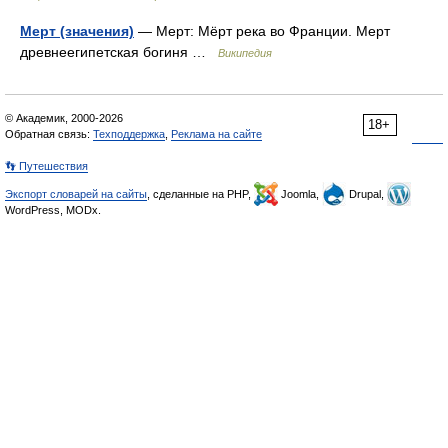
Мерт (значения)
— Мерт: Мёрт река во Франции. Мерт
древнеегипетская богиня …
Википедия
© Академик, 2000-2026
18+
Обратная связь:
Техподдержка
,
Реклама на сайте
👣 Путешествия
Экспорт словарей на сайты
, сделанные на PHP,
Joomla,
Drupal,
WordPress, MODx.