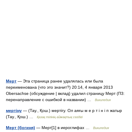
Мерт
— Эта страница ранее удалялась или была
переименована (что это значит?) 20:14, 4 января 2013
Obersachse (обсуждение | вклад) удалил страницу Мерт (П3:
перенаправление с ошибкой в названии) …
Википедия
мертіну
— (Тау., Қош.) мертігу. Ол аяғы м е р т і н і п жатыр
(Тау., Қош.) …
Қазақ тілінің аймақтық сөздігі
Мерт (богиня)
— Мерт[1] в иероглифах …
Википедия