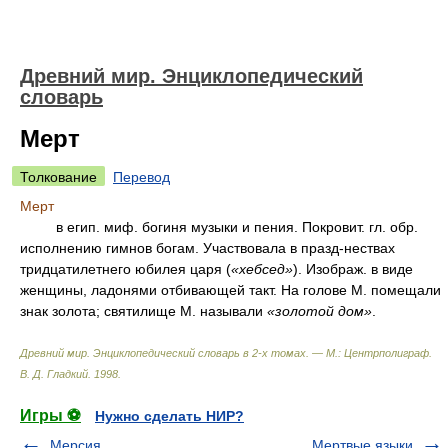
Древний мир. Энциклопедический
словарь
Мерт
Толкование
Перевод
Мерт
в егип. миф. богиня музыки и пения. Покровит. гл. обр.
исполнению гимнов богам. Участвовала в празд-нествах
тридцатилетнего юбилея царя (
«хебсед»
). Изображ. в виде
женщины, ладонями отбивающей такт. На голове М. помещали
знак золота; святилище М. называли
«золотой дом»
.
Древний мир. Энциклопедический словарь в 2-х томах. — М.: Центрполиграф
.
В. Д. Гладкий
.
1998
.
Игры ⚽
Нужно сделать НИР?
Мерсия
Мертвые языки