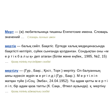
Мерт
— (ж) любительница тишины Египетские имена. Словарь
значений …
Словарь личных имен
мертік
— балық сөйл. Бақатіс. Ертеде халық медицинасында
бақатісті кептіріп, сүйек сынғанда қолданған. Сондықтан оны «м
е р т і к б а л ы қ» деп атаған (Білім және еңбек,, 1985, №2, 15)
…
Қазақ тілінің түсіндірме сөздігі
мертілу
— (Гур., Бақс.; Қост., Торғ.) мертігу. Ол балуанның
аяғы күресіп жүріп м е рт і л д і (Гур., Бақс.). М е р т і л і п
жатқан түйе («Соц. Эмба», 24.04.1952). Үш адам қатты м е р т і
л і п, бір адам қаза тапты (К. Сақа., Өткел аузында). қ. мертіну
…
Қазақ тілінің аймақтық сөздігі